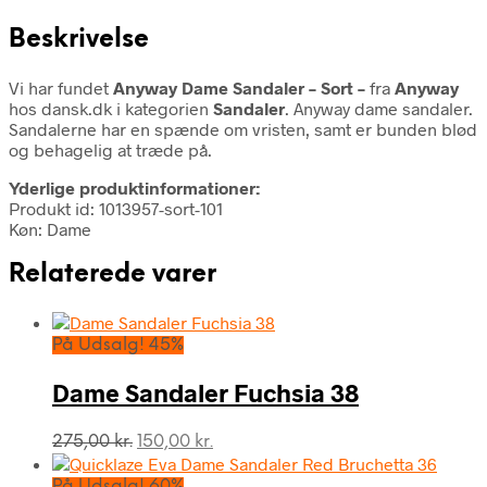
Beskrivelse
Vi har fundet
Anyway Dame Sandaler – Sort –
fra
Anyway
hos dansk.dk i kategorien
Sandaler
. Anyway dame sandaler.
Sandalerne har en spænde om vristen, samt er bunden blød
og behagelig at træde på.
Yderlige produktinformationer:
Produkt id: 1013957-sort-101
Køn: Dame
Relaterede varer
På Udsalg! 45%
Dame Sandaler Fuchsia 38
Den
Den
275,00
kr.
150,00
kr.
oprindelige
aktuelle
pris
pris
På Udsalg! 60%