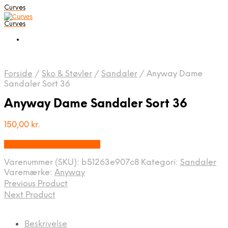
Curves
Curves
Forside
/
Sko & Støvler
/
Sandaler
/
Anyway Dame
Sandaler Sort 36
Anyway Dame Sandaler Sort 36
150,00
kr.
Bedste pris hos Dansk.dk
Varenummer (SKU):
b51263e907c8
Kategori:
Sandaler
Varemærke:
Anyway
Previous Product
Next Product
Beskrivelse