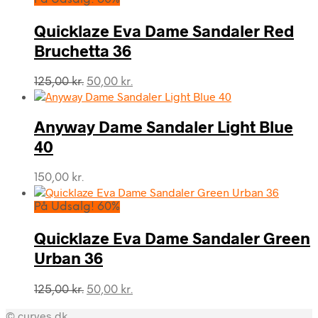
var:
er:
275,00 kr..
150,00 kr..
Quicklaze Eva Dame Sandaler Red
Bruchetta 36
Den
Den
125,00
kr.
50,00
kr.
oprindelige
aktuelle
pris
pris
var:
er:
Anyway Dame Sandaler Light Blue
125,00 kr..
50,00 kr..
40
150,00
kr.
På Udsalg! 60%
Quicklaze Eva Dame Sandaler Green
Urban 36
Den
Den
125,00
kr.
50,00
kr.
oprindelige
aktuelle
© curves.dk
pris
pris