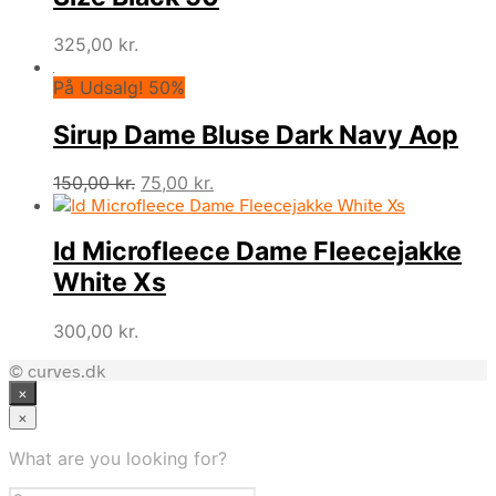
325,00
kr.
På Udsalg! 50%
Sirup Dame Bluse Dark Navy Aop
Den
Den
150,00
kr.
75,00
kr.
oprindelige
aktuelle
pris
pris
Id Microfleece Dame Fleecejakke
var:
er:
150,00 kr..
75,00 kr..
White Xs
300,00
kr.
© curves.dk
×
×
What are you looking for?