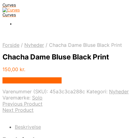
Curves
Curves
Forside
/
Nyheder
/
Chacha Dame Bluse Black Print
Chacha Dame Bluse Black Print
150,00
kr.
Bedste pris hos Dansk.dk
Varenummer (SKU):
45a3c3ca288c
Kategori:
Nyheder
Varemærke:
Solo
Previous Product
Next Product
Beskrivelse