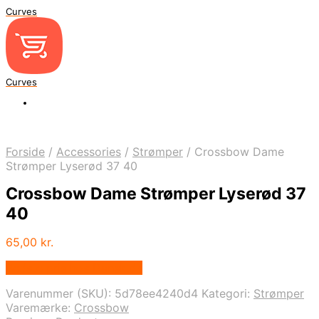
Curves
Curves
Forside
/
Accessories
/
Strømper
/
Crossbow Dame
Strømper Lyserød 37 40
Crossbow Dame Strømper Lyserød 37
40
65,00
kr.
Bedste pris hos Dansk.dk
Varenummer (SKU):
5d78ee4240d4
Kategori:
Strømper
Varemærke:
Crossbow