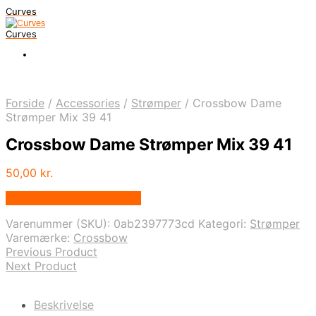
Curves
Curves
Forside
/
Accessories
/
Strømper
/
Crossbow Dame
Strømper Mix 39 41
Crossbow Dame Strømper Mix 39 41
50,00
kr.
Bedste pris hos Dansk.dk
Varenummer (SKU):
0ab2397773cd
Kategori:
Strømper
Varemærke:
Crossbow
Previous Product
Next Product
Beskrivelse