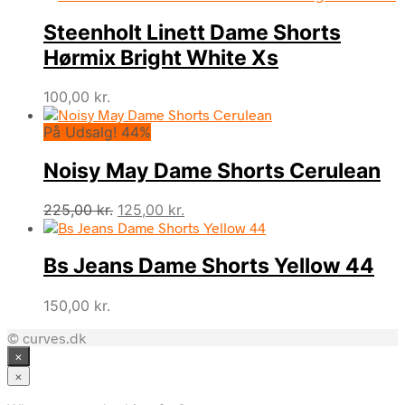
Steenholt Linett Dame Shorts
Hørmix Bright White Xs
100,00
kr.
På Udsalg! 44%
Noisy May Dame Shorts Cerulean
Den
Den
225,00
kr.
125,00
kr.
oprindelige
aktuelle
pris
pris
Bs Jeans Dame Shorts Yellow 44
var:
er:
225,00 kr..
125,00 kr..
150,00
kr.
© curves.dk
×
×