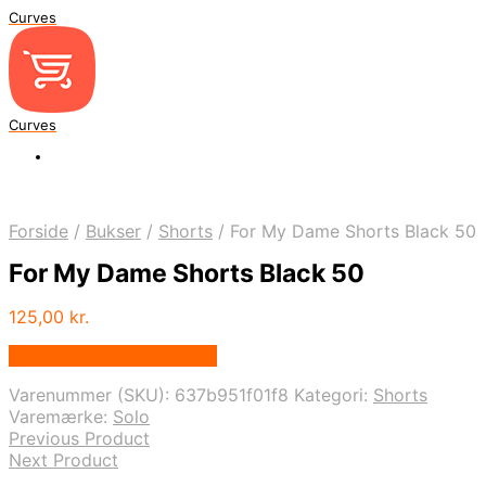
Curves
Curves
Forside
/
Bukser
/
Shorts
/
For My Dame Shorts Black 50
For My Dame Shorts Black 50
125,00
kr.
Bedste pris hos Dansk.dk
Varenummer (SKU):
637b951f01f8
Kategori:
Shorts
Varemærke:
Solo
Previous Product
Next Product