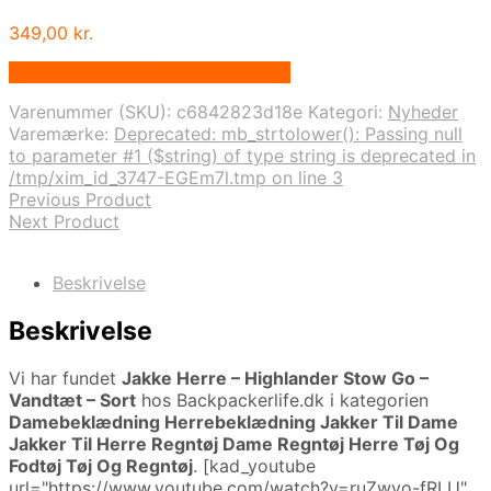
349,00
kr.
Bedste pris hos Backpackerlife.dk
Varenummer (SKU):
c6842823d18e
Kategori:
Nyheder
Varemærke:
Deprecated: mb_strtolower(): Passing null
to parameter #1 ($string) of type string is deprecated in
/tmp/xim_id_3747-EGEm7l.tmp on line 3
Previous Product
Next Product
Beskrivelse
Beskrivelse
Vi har fundet
Jakke Herre – Highlander Stow Go –
Vandtæt – Sort
hos Backpackerlife.dk i kategorien
Damebeklædning Herrebeklædning Jakker Til Dame
Jakker Til Herre Regntøj Dame Regntøj Herre Tøj Og
Fodtøj Tøj Og Regntøj
. [kad_youtube
url="https://www.youtube.com/watch?v=ruZwvo-fRLU"