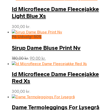
Id Microfleece Dame Fleecejakke
Light Blue Xs
300,00
kr.
På Udsalg! 50%
Sirup Dame Bluse Print Nv
Den
Den
180,00
kr.
90,00
kr.
oprindelige
aktuelle
pris
pris
var:
er:
Id Microfleece Dame Fleecejakke
180,00 kr..
90,00 kr..
Red Xs
300,00
kr.
Dame Termoleggings For Lysegrå