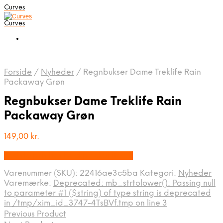
Curves
Curves
Forside
/
Nyheder
/
Regnbukser Dame Treklife Rain
Packaway Grøn
Regnbukser Dame Treklife Rain
Packaway Grøn
149,00
kr.
Bedste pris hos Backpackerlife.dk
Varenummer (SKU):
22416ae3c5ba
Kategori:
Nyheder
Varemærke:
Deprecated: mb_strtolower(): Passing null
to parameter #1 ($string) of type string is deprecated
in /tmp/xim_id_3747-4TsBVf.tmp on line 3
Previous Product