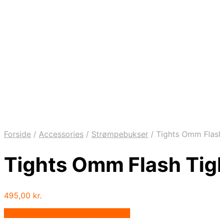
Forside
/
Accessories
/
Strømpebukser
/
Tights Omm Flash
Tights Omm Flash Tig
495,00
kr.
Bedste pris hos Backpackerlife.dk