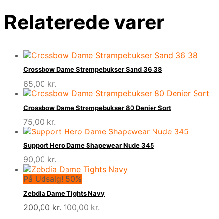
Relaterede varer
Crossbow Dame Strømpebukser Sand 36 38
65,00
kr.
Crossbow Dame Strømpebukser 80 Denier Sort
75,00
kr.
Support Hero Dame Shapewear Nude 345
90,00
kr.
På Udsalg! 50%
Zebdia Dame Tights Navy
Den
Den
200,00
kr.
100,00
kr.
oprindelige
aktuelle