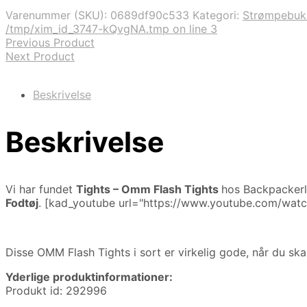
Varenummer (SKU):
0689df90c533
Kategori:
Strømpebuk
/tmp/xim_id_3747-kQvgNA.tmp on line 3
Previous Product
Next Product
Beskrivelse
Beskrivelse
Vi har fundet
Tights – Omm Flash Tights
hos Backpackerl
Fodtøj
. [kad_youtube url="https://www.youtube.com/wat
Disse OMM Flash Tights i sort er virkelig gode, når du ska
Yderlige produktinformationer:
Produkt id: 292996