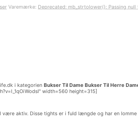
ser
Varemærke:
Deprecated: mb_strtolower(): Passing null 
ife.dk i kategorien
Bukser Til Dame Bukser Til Herre Dam
ch?v=l_1qOiWodsI" width=560 height=315]
l være aktiv. Disse tights er i fuld længde og har en lomme 