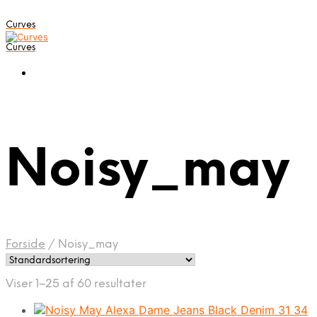
Curves
Curves
Noisy_may
Forside
/
Noisy_may
Viser 1–25 af 60 resultater