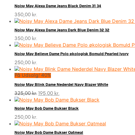
Noisy May Alexa Dame Jeans Black Denim 31 34
350,00
kr.
Noisy May Alexa Dame Jeans Dark Blue Denim 32 32
350,00
kr.
Noisy May Believe Dame Polo økologisk Bomuld Pearled Ivory
250,00
kr.
På Udsalg! 40%
Noisy May Blink Dame Nederdel Navy Blazer White
Den
Den
325,00
kr.
195,00
kr.
oprindelige
aktuelle
pris
pris
Noisy May Bob Dame Bukser Black
var:
er:
325,00 kr..
195,00 kr..
250,00
kr.
Noisy May Bob Dame Bukser Oatmeal