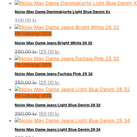
oprindelige
aktuelle
pris
pris
Noisy May Dame Denimskjorte Light Blue Denim Xs
var:
er:
215,00 kr..
125,00 kr..
300,00
kr.
På Udsalg! 50%
Noisy May Dame Jeans Bright White 26 32
Den
Den
250,00
kr.
125,00
kr.
oprindelige
aktuelle
pris
pris
På Udsalg! 50%
var:
er:
Noisy May Dame Jeans Fuchsia Pink 25 32
250,00 kr..
125,00 kr..
Den
Den
250,00
kr.
125,00
kr.
oprindelige
aktuelle
pris
pris
På Udsalg! 40%
var:
er:
Noisy May Dame Jeans Light Blue Denim 28 32
250,00 kr..
125,00 kr..
Den
Den
250,00
kr.
150,00
kr.
oprindelige
aktuelle
pris
pris
Noisy May Dame Jeans Light Blue Denim 29 34
var:
er: