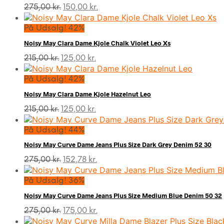
Den
Den
275,00
kr.
150,00
kr.
oprindelige
aktuelle
pris
pris
På Udsalg! 42%
var:
er:
Noisy May Clara Dame Kjole Chalk Violet Leo Xs
275,00 kr..
150,00 kr..
Den
Den
215,00
kr.
125,00
kr.
oprindelige
aktuelle
pris
pris
På Udsalg! 42%
var:
er:
Noisy May Clara Dame Kjole Hazelnut Leo
215,00 kr..
125,00 kr..
Den
Den
215,00
kr.
125,00
kr.
oprindelige
aktuelle
pris
pris
På Udsalg! 44%
var:
er:
Noisy May Curve Dame Jeans Plus Size Dark Grey Denim 52 30
215,00 kr..
125,00 kr..
Den
Den
275,00
kr.
152,78
kr.
oprindelige
aktuelle
pris
pris
På Udsalg! 36%
var:
er:
Noisy May Curve Dame Jeans Plus Size Medium Blue Denim 50 32
275,00 kr..
152,78 kr..
Den
Den
275,00
kr.
175,00
kr.
oprindelige
aktuelle