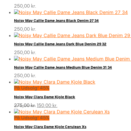
250,00
kr.
Noisy May Callie Dame Jeans Black Denim 27 34
250,00
kr.
Noisy May Callie Dame Jeans Dark Blue Denim 29 32
250,00
kr.
Noisy May Callie Dame Jeans Medium Blue Denim 31 34
250,00
kr.
På Udsalg! 45%
Noisy May Clara Dame Kjole Black
Den
Den
275,00
kr.
150,00
kr.
oprindelige
aktuelle
pris
pris
På Udsalg! 45%
var:
er:
Noisy May Clara Dame Kjole Cerulean Xs
275,00 kr..
150,00 kr..