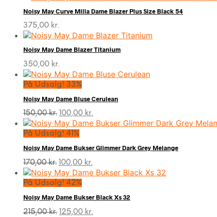
pris
pris
Noisy May Curve Milla Dame Blazer Plus Size Black 54
var:
er:
275,00 kr..
175,00 kr..
375,00
kr.
Noisy May Dame Blazer Titanium
350,00
kr.
På Udsalg! 33%
Noisy May Dame Bluse Cerulean
Den
Den
150,00
kr.
100,00
kr.
oprindelige
aktuelle
pris
pris
På Udsalg! 41%
var:
er:
Noisy May Dame Bukser Glimmer Dark Grey Melange
150,00 kr..
100,00 kr..
Den
Den
170,00
kr.
100,00
kr.
oprindelige
aktuelle
pris
pris
På Udsalg! 42%
var:
er:
Noisy May Dame Bukser Black Xs 32
170,00 kr..
100,00 kr..
Den
Den
215,00
kr.
125,00
kr.