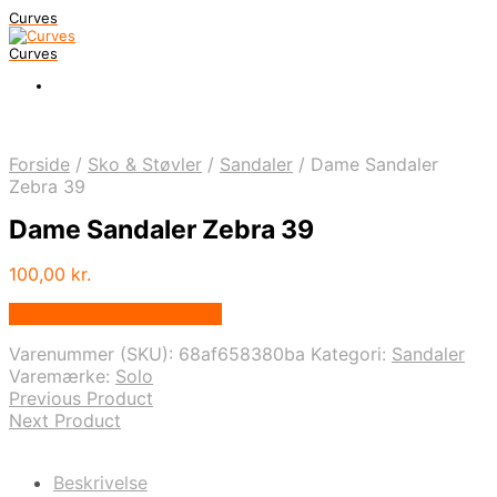
Curves
Curves
Forside
/
Sko & Støvler
/
Sandaler
/
Dame Sandaler
Zebra 39
Dame Sandaler Zebra 39
100,00
kr.
Bedste pris hos Dansk.dk
Varenummer (SKU):
68af658380ba
Kategori:
Sandaler
Varemærke:
Solo
Previous Product
Next Product
Beskrivelse